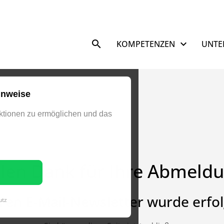
Navigation überspringen
KOMPETENZEN
UNTE
inweise
tionen zu ermöglichen und das
elen Dank für Ihre Abmeldu
ren E-Mail-Newsletter wurde erfo
utz