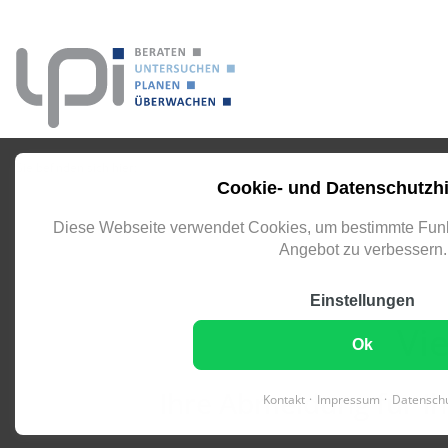
eingeben
Sie befinden sich hier:
Bestätigung Newsletter-Formular Abmeldung
Cookie- und Datenschutzh
Diese Webseite verwendet Cookies, um bestimmte Funk
Angebot zu verbessern.
Einstellungen
Vi
Ok
Ihre Abmeldung für Ih
Kontakt
Impressum
Datensch