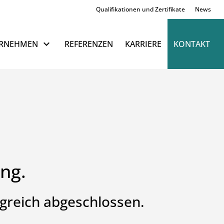
Qualifikationen und Zertifikate
News
Navigation überspringen
RNEHMEN
REFERENZEN
KARRIERE
KONTAKT
ng.
lgreich abgeschlossen.