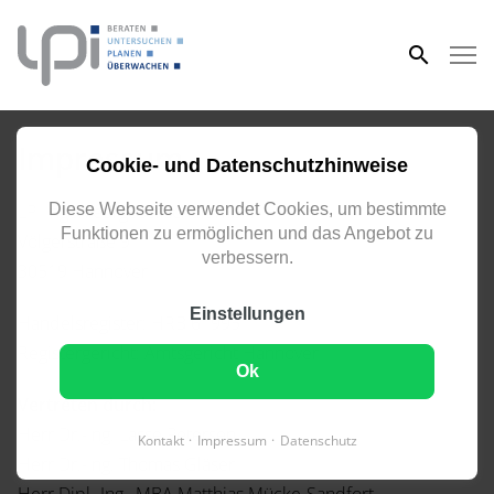
eingeben
Impressum
Cookie- und Datenschutzhinweise
LPI Ingenieurgesellschaft mbH
Diese Webseite verwendet Cookies, um bestimmte
Funktionen zu ermöglichen und das Angebot zu
Völgerstraße 9
verbessern.
30519 Hannover
Einstellungen
Handelsregister: HRB 61995
Registergericht: Amtsgericht Hannover
Ok
Vertreten durch:
Herr Dr.-Ing. Lasse Petersen
Kontakt
Impressum
Datenschutz
Herr Dr.-Ing. Thomas Gläser