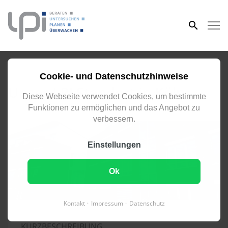
eingeben
KÖLN
Cookie- und Datenschutzhinweise
Unser LPI Standort in Köln
Diese Webseite verwendet Cookies, um bestimmte
Funktionen zu ermöglichen und das Angebot zu
verbessern.
Einstellungen
Ok
Kontakt
Impressum
Datenschutz
KURZBESCHREIBUNG