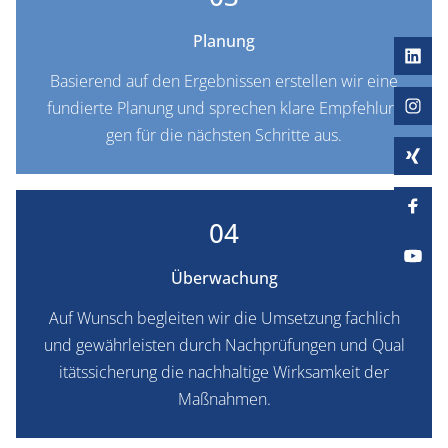
Planung
Basierend auf den Er­geb­nis­sen er­stel­len wir ei­ne
fun­dier­te Pla­nung und spre­chen kla­re Emp­feh­lun­
gen für die nächs­ten Schrit­te aus.
04
Überwachung
Auf Wunsch be­glei­ten wir die Um­set­zung fach­lich
und ge­währ­leis­ten durch Nach­prü­fun­gen und Qua­l
i­täts­si­che­rung die nach­hal­ti­ge Wirk­sam­keit der
Maßnahmen.