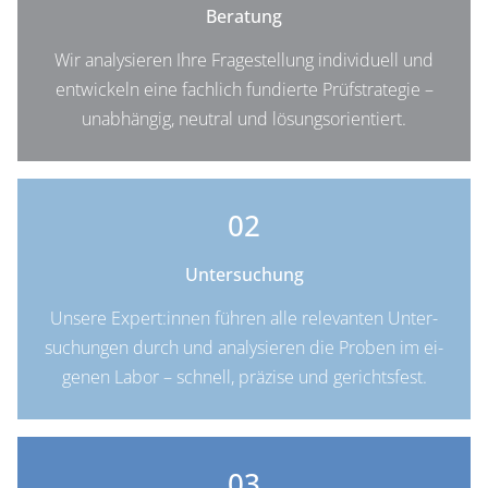
Beratung
Wir a­na­ly­sie­ren Ih­re Fra­ge­stel­lung in­di­vi­du­ell und
ent­wi­ckeln ei­ne fach­lich fun­dier­te Prüf­stra­te­gie –
un­ab­hän­gig, neu­tral und lösungsorientiert.
02
Untersuchung
Un­se­re Ex­pert:in­nen füh­ren al­le re­le­van­ten Un­ter­
su­chun­gen durch und analy­sie­ren die Pro­ben im ei­
ge­nen La­bor – schnell, prä­zi­se und gerichtsfest.
03