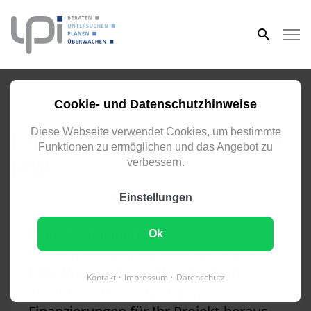
eingeben
FACHÜBERGREIFEND GEPLANT, NACHHALTIG
Cookie- und Datenschutzhinweise
UMGESETZT
Diese Webseite verwendet Cookies, um bestimmte
Fördermittelberatung BAFA &
Funktionen zu ermöglichen und das Angebot zu
KfW
verbessern.
Einstellungen
Maßgeschneiderte
Ok
Fördermittelberatung für BAFA und
KfW. Wir holen das Maximum an
Kontakt
Impressum
Datenschutz
Zuschüssen und günstigen