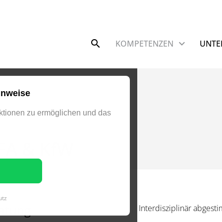
Navigation überspringen
KOMPETENZEN
UNTE
Fördermittelberatung
inweise
tionen zu ermöglichen und das
T
FA & KfW
utz
atung
Interdisziplinär abges