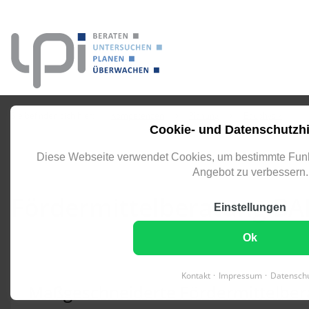
eingeben
Sie befinden sich hier:
Kompetenzen
Planung
Bauphysik
Cookie- und Datenschutzh
Diese Webseite verwendet Cookies, um bestimmte Funk
FACHÜBERGREIFEND GEPLANT, NACHHALTIG UMGESETZ
Angebot zu verbessern.
Fördermittelberatung BA
Einstellungen
Ok
Kontakt
Impressum
Datensch
Maßgeschneiderte Fördermittelber