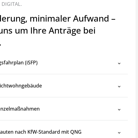
 DIGITAL.
erung, minimaler Aufwand –
ns um Ihre Anträge bei
.
gsfahrplan (iSFP)
Nichtwohngebäude
Einzelmaßnahmen
auten nach KfW-Standard mit QNG