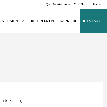
Qualifikationen und Zertifikate
News
Navigation überspringen
RNEHMEN
REFERENZEN
KARRIERE
KONTAKT
timmte Planung