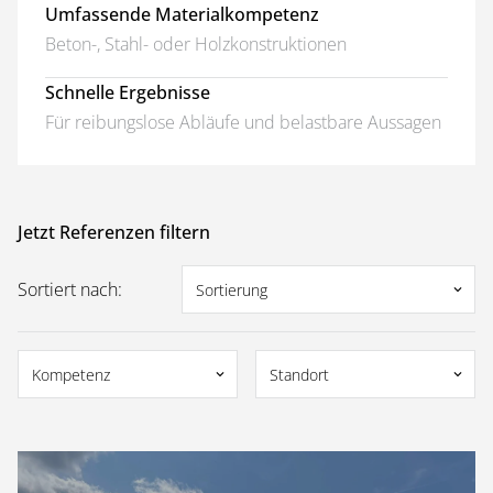
Umfassende Materialkompetenz
Beton-, Stahl- oder Holzkonstruktionen
Schnelle Ergebnisse
Für reibungslose Abläufe und belastbare Aussagen
Jetzt Referenzen filtern
Sortiert nach:
Sortierung
keyboard_arrow_down
Kompetenz
Standort
keyboard_arrow_down
keyboard_arrow_down