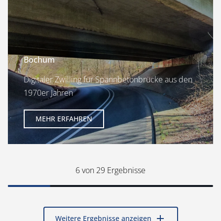
Bochum
Digitaler Zwilling für Spannbetonbrücke aus den
1970er Jahren
MEHR ERFAHREN
6
von 29 Ergebnisse
add
Weitere Ergebnisse anzeigen