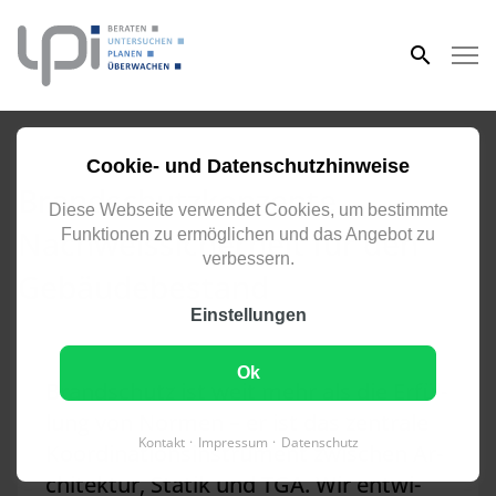
eingeben
FACHBEREICH HOCHBAU
Cookie- und Datenschutzhinweise
Brandschutzkonzepte –
Diese Webseite verwendet Cookies, um bestimmte
Nachweissicherheit für den
Funktionen zu ermöglichen und das Angebot zu
verbessern.
Gebäudebestand
Einstellungen
Ok
Brand­schutz ist weit mehr als die Er­fül­
lung von Nor­men – er ist das zen­tra­le
Kontakt
Impressum
Datenschutz
Ko­or­di­na­ti­ons­in­stru­ment zwi­schen Ar­
chi­tek­tur, Sta­tik und T­G­A. Wir ent­wi­