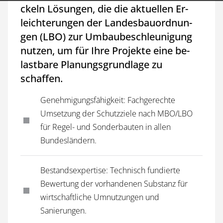
ckeln Lö­sun­gen, die die ak­tu­el­len Er­
leich­te­run­gen der Lan­des­bau­ord­nun­
gen (L­B­O) zur Um­bau­be­schleu­ni­gung
nut­zen, um für Ih­re Pro­jek­te ei­ne be­
last­ba­re Pla­nungs­grund­la­ge zu
schaffen.
Genehmigungsfähigkeit: Fachgerechte
Umsetzung der Schutzziele nach MBO/LBO
für Regel- und Sonderbauten in allen
Bundesländern.
Bestandsexpertise: Technisch fundierte
Bewertung der vorhandenen Substanz für
wirtschaftliche Umnutzungen und
Sanierungen.