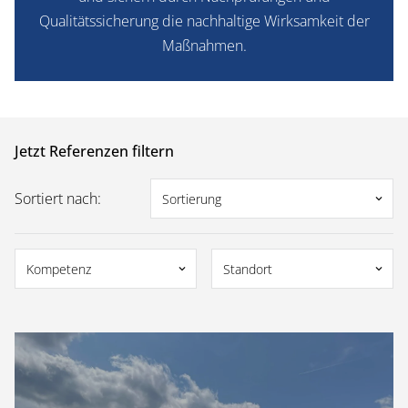
Qualitätssicherung die nachhaltige Wirksamkeit der
Maßnahmen.
Jetzt Referenzen filtern
Sortiert nach:
Sortierung
keyboard_arrow_down
Kompetenz
Standort
keyboard_arrow_down
keyboard_arrow_down