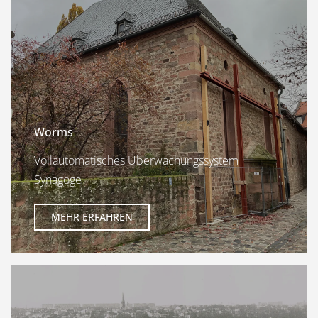
Worms
Vollautomatisches Überwachungssystem
Synagoge
MEHR ERFAHREN