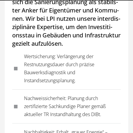
sich die Sa­nie­rungs­pla­nung als sta­bils­
ter An­ker für Ei­gen­tü­mer und Kom­mu­
nen. Wir bei LPI nut­zen un­se­re in­ter­dis­
zi­pli­nä­re Ex­per­ti­se, um den In­ves­ti­ti­
ons­stau in Ge­bäu­den und In­fra­struk­tur
ge­zielt aufzulösen.
Wertsicherung: Verlängerung der
Restnutzungsdauer durch präzise
Bauwerksdiagnostik und
Instandsetzungsplanung.
Nachweissicherheit: Planung durch
zertifizierte Sachkundige Planer gemäß
aktueller TR Instandhaltung des DIBt.
Nachhaltigkeit: Erhalt „grauer Energie“ –