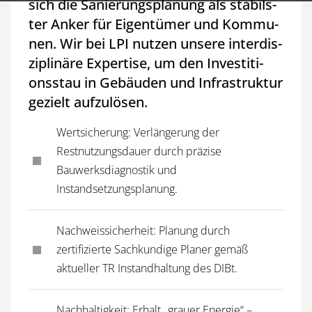
sich die Sa­nie­rungs­pla­nung als sta­bils­
ter An­ker für Ei­gen­tü­mer und Kom­mu­
nen. Wir bei LPI nut­zen un­se­re in­ter­dis­
zi­pli­nä­re Ex­per­ti­se, um den In­ves­ti­ti­
ons­stau in Ge­bäu­den und In­fra­struk­tur
ge­zielt aufzulösen.
Wertsicherung: Verlängerung der
Restnutzungsdauer durch präzise
Bauwerksdiagnostik und
Instandsetzungsplanung.
Nachweissicherheit: Planung durch
zertifizierte Sachkundige Planer gemäß
aktueller TR Instandhaltung des DIBt.
Nachhaltigkeit: Erhalt „grauer Energie“ –