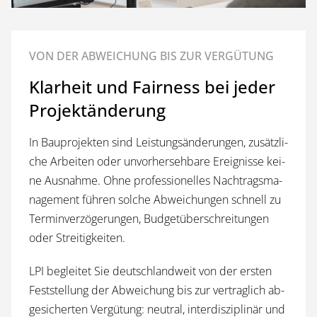
VON DER ABWEICHUNG BIS ZUR VERGÜTUNG
Klar­heit und Fair­ness bei jeder
Projekt­änderung
In Bau­pro­jekten sind Leis­tungs­än­de­run­gen, zu­sätz­li­
che Ar­bei­ten oder un­vor­her­seh­ba­re Er­eig­nis­se kei­
ne Aus­nah­me. Oh­ne pro­fes­si­o­nel­les Nach­trags­ma­
nage­ment füh­ren sol­che Ab­wei­chun­gen schnell zu
Ter­min­ver­zö­ge­run­gen, Bud­get­über­schrei­tun­gen
oder Streitigkeiten.
LPI be­glei­tet Sie deutsch­land­weit von der ers­ten
Fest­stel­lung der Ab­wei­chung bis zur ver­trag­lich ab­
ge­si­cher­ten Ver­gü­tung: neu­tral, in­ter­dis­zi­plin­är und