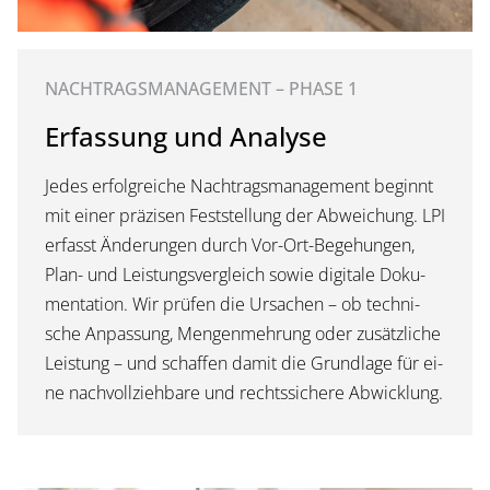
NACHTRAGSMANAGEMENT – PHASE 1
Erfassung und Analyse
Je­des er­folg­rei­che Nach­trags­ma­nage­ment be­ginnt
mit ei­ner prä­zi­sen Fest­stel­lung der Ab­wei­chung. LPI
er­fasst Än­de­run­gen durch Vor-Ort-Be­ge­hun­gen,
Plan- und Leis­tungs­ver­gleich so­wie di­gi­ta­le Do­ku­
men­ta­ti­on. Wir prü­fen die Ur­sa­chen – ob tech­ni­
sche An­pas­sung, Men­gen­meh­rung oder zu­sätz­li­che
Leis­tung – und schaf­fen da­mit die Grund­la­ge für ei­
ne nach­voll­zieh­ba­re und rechtssichere Abwicklung.