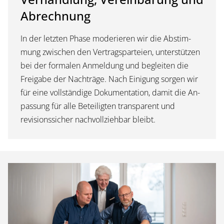
Abrechnung
In der letz­ten Pha­se mo­de­rie­ren wir die Ab­stim­
mung zwi­schen den Ver­trags­par­tei­en, un­ter­stüt­zen
bei der for­ma­len An­mel­dung und be­glei­ten die
Frei­ga­be der Nach­trä­ge. Nach Ei­ni­gung sor­gen wir
für ei­ne voll­stän­di­ge Do­ku­men­ta­ti­on, da­mit die An­
pas­sung für al­le Be­tei­lig­ten trans­pa­rent und
revisionssicher nachvollziehbar bleibt.