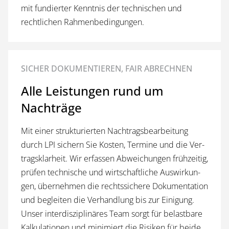
mit fun­dier­ter Kennt­nis der tech­ni­schen und
rechtlichen Rahmenbedingungen.
SICHER DOKUMENTIEREN, FAIR ABRECHNEN
Alle Leistungen rund um
Nachträge
Mit ei­ner struk­tu­rier­ten Nach­trags­be­ar­bei­tung
durch LPI si­chern Sie Kos­ten, Ter­mi­ne und die Ver­
trags­klar­heit. Wir er­fas­sen Ab­wei­chun­gen früh­zei­tig,
prü­fen tech­ni­sche und wirt­schaft­li­che Aus­wir­kun­
gen, über­neh­men die rechts­sich­e­re Do­ku­men­ta­ti­on
und be­glei­ten die Ver­hand­lung bis zur Ei­ni­gung.
Un­ser in­ter­dis­zi­plinä­res Team sorgt für be­last­ba­re
Kal­ku­la­ti­o­nen und mi­ni­miert die Ri­si­ken für beide