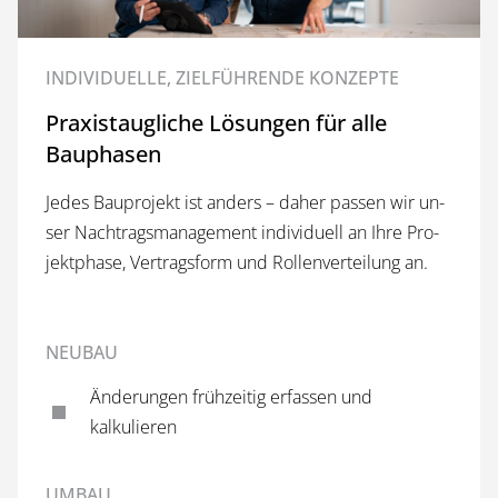
INDIVIDUELLE, ZIELFÜHRENDE KONZEPTE
Praxistaugliche Lösungen für alle
Bauphasen
Je­des Bau­pro­jekt ist an­ders – da­her pas­sen wir un­
ser Nach­trags­ma­nage­ment in­di­vi­du­ell an Ih­re Pro­
jekt­pha­se, Ver­trags­form und Rollenverteilung an.
NEUBAU
Än­de­run­gen früh­zei­tig er­fas­sen und
kalkulieren
UMBAU