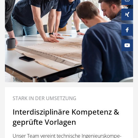
STARK IN DER UMSETZUNG
Interdisziplinäre Kompetenz &
geprüfte Vorlagen
Un­ser Team ver­eint tech­ni­sche In­ge­nieurs­kom­pe­