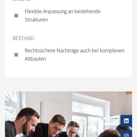
Fle­xi­ble An­pas­sung an bestehende
Strukturen
BESTAND
Rechts­si­che­re Nach­trä­ge auch bei komplexen
Altbauten