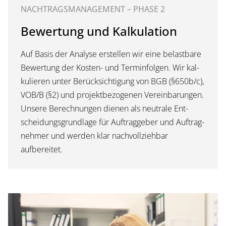
NACHTRAGSMANAGEMENT – PHASE 2
Bewertung und Kalkulation
Auf Ba­sis der Ana­ly­se er­stel­len wir ei­ne be­last­ba­re
Be­wer­tung der Kos­ten- und Ter­min­fol­gen. Wir kal­
ku­lie­ren un­ter Be­rück­sich­ti­gung von BGB (§650b/c),
VOB/B (§2) und pro­jekt­be­zo­ge­nen Ver­ein­ba­run­gen.
Un­se­re Be­rech­nun­gen die­nen als neu­tra­le Ent­
schei­dungs­grund­la­ge für Auf­trag­ge­ber und Auf­trag­
neh­mer und wer­den klar nachvollziehbar
aufbereitet.