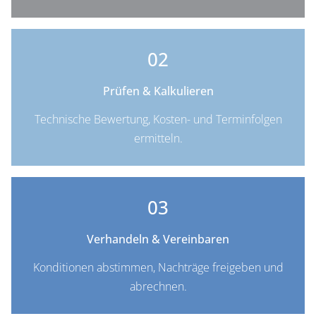
02
Prüfen & Kalkulieren
Tech­ni­sche Be­wer­tung, Kos­ten- und Terminfolgen
ermitteln.
03
Verhandeln & Vereinbaren
Kon­di­ti­o­nen ab­stim­men, Nach­trä­ge frei­ge­ben und
abrechnen.