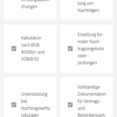
tung von
chungen
Nachträgen
Er­stel­lung for­
Kal­ku­la­ti­on
ma­ler Nach­
nach BGB
trags­an­ge­bo­te
§650b/c und
oder -
VOB/B §2
prüfungen
Voll­stän­di­ge
Un­ter­stüt­zung
Do­ku­men­ta­ti­on
bei
für Vertrags-
Nachtragsverha
und
ndlungen
Behördennach