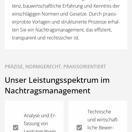
tenz, bau­wirt­schaft­li­che Er­fah­rung und Kennt­nis der
ein­schlä­gi­gen Nor­men und Ge­set­ze. Durch pra­xis­
er­prob­te Vor­la­gen und struk­tu­rier­te Pro­zes­se er­hal­
ten Sie ein Nach­trags­ma­nage­ment, das ef­fi­zi­ent,
trans­pa­rent und rechtssicher ist.
PRÄZISE, NORMGERECHT, PRAXISORIENTIERT
Unser Leistungsspektrum im
Nachtragsmanagement
Tech­ni­sche
Ana­ly­se und Er­
und wirt­schaft­
fas­sung von
li­che Be­wer­
Leistungsabwei