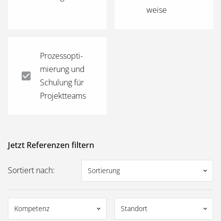
weise
Pro­zess­op­ti­
mie­rung und
Schu­lung für
Projektteams
Jetzt Referenzen filtern
Sortiert nach:
Sortierung
keyboard_arrow_down
Kompetenz
Standort
keyboard_arrow_down
keyboard_arrow_down