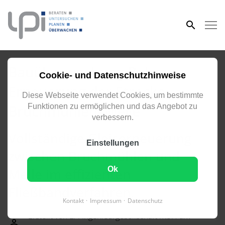
eingeben
Bauüberwachung Bahn:
Cookie- und Datenschutzhinweise
Erneuerung der Strecke
Diese Webseite verwendet Cookies, um bestimmte
Bruchmühlen–Melle
Funktionen zu ermöglichen und das Angebot zu
verbessern.
Vollständige Gleiserneuerung
Einstellungen
zwischen Bruchmühlen und
Ok
Melle im effizienten
Fließbandverfahren.
Kontakt
Impressum
Datenschutz
Erstellt von LPI Ingenieurgesellschaft mbH am