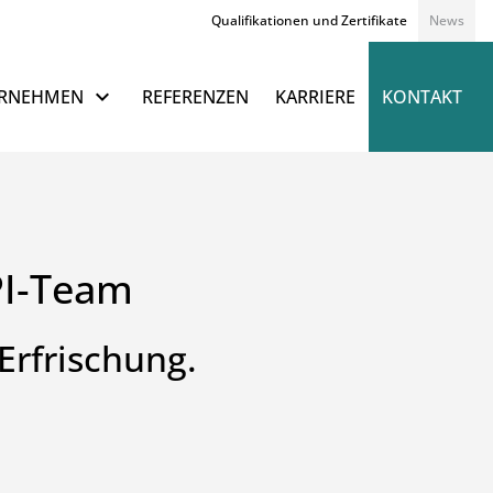
Qualifikationen und Zertifikate
News
Navigation überspringen
RNEHMEN
REFERENZEN
KARRIERE
KONTAKT
PI-Team
Erfrischung.