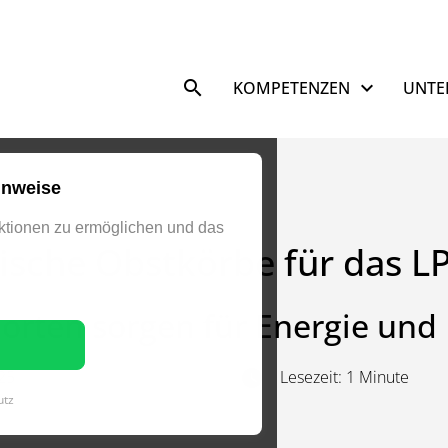
Navigation überspringen
KOMPETENZEN
UNTE
inweise
tionen zu ermöglichen und das
ische Obstkörbe für das L
rten sorgen für Energie und 
025
Lesezeit: 1 Minute
utz