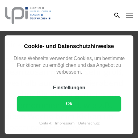
eingeben
Kicken im Soccerpark
Cookie- und Datenschutzhinweise
Bei uns ist der
Diese Webseite verwendet Cookies, um bestimmte
Funktionen zu ermöglichen und das Angebot zu
Teamzusammenhalt sehr groß,
verbessern.
weshalb auch nach Feierabend
Einstellungen
regelmäßig etwas gemeinsam
unternommen wird, wie z.B.
Ok
diese Woche beim Kicken im
Kontakt
Impressum
Datenschutz
Soccerpark Hannover.