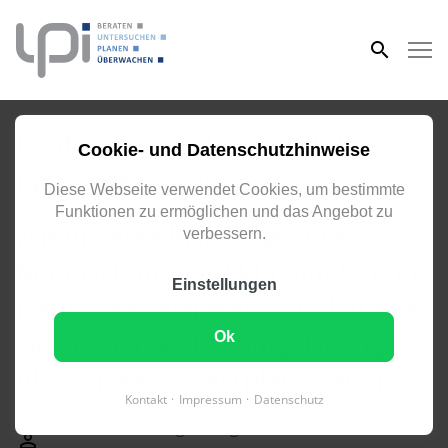
eingeben
Laufen verbindet – und dieses
Cookie- und Datenschutzhinweise
Jahr mehr denn je.
Diese Webseite verwendet Cookies, um bestimmte
Funktionen zu ermöglichen und das Angebot zu
Mit unserer bislang größten
verbessern.
Mannschaft war LPI beim B2Run
Einstellungen
Hannover vertreten – und durfte
sich neben viel Teamgeist sogar
Ok
über einen Podestplatz freuen.
Kontakt
Impressum
Datenschutz
Erstellt von LPI Ingenieurgesellschaft mbH am