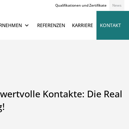
Qualifikationen und Zertifikate
News
Navigation überspringen
RNEHMEN
REFERENZEN
KARRIERE
KONTAKT
ertvolle Kontakte: Die Real
g!