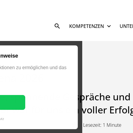
Navigation überspringen
KOMPETENZEN
UNTE
inweise
tionen zu ermöglichen und das
rena 2026
e, spannende Gespräche und w
r war für uns ein voller Erfol
utz
026
Lesezeit: 1 Minute