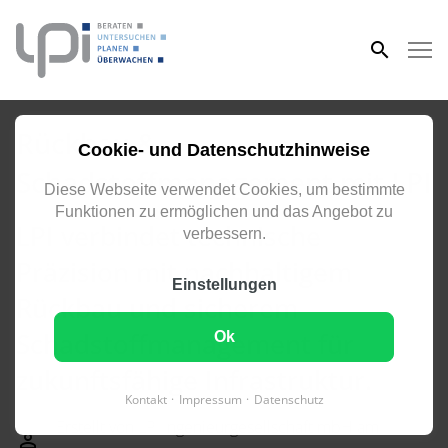
eingeben
Rückbau &
Cookie- und Datenschutzhinweise
Schadstoffmanagement mit LPI
Diese Webseite verwendet Cookies, um bestimmte
Funktionen zu ermöglichen und das Angebot zu
LPI verbindet technische
verbessern.
Präzision mit nachhaltigem
Einstellungen
Rückbau und sicherem
Schadstoffmanagement für
Ok
zukunftsfähige Infrastruktur.
Kontakt
Impressum
Datenschutz
Erstellt von LPI Ingenieurgesellschaft mbH am