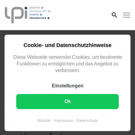
eingeben
Schallemissionssystem
Cookie- und Datenschutzhinweise
erfolgreich installiert
Diese Webseite verwendet Cookies, um bestimmte
Funktionen zu ermöglichen und das Angebot zu
Mit modernster
verbessern.
Schallemissionstechnik
Einstellungen
überwacht LPI eine Havelbrücke
in Brandenburg und erkennt
Ok
Spanndrahtbrüche frühzeitig,
Kontakt
Impressum
Datenschutz
kontinuierlich und