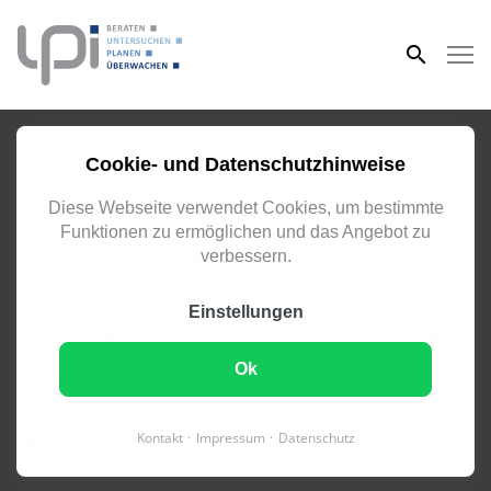
eingeben
Unser Nachhaltigkeitsteam
Cookie- und Datenschutzhinweise
wächst weiter
Diese Webseite verwendet Cookies, um bestimmte
Funktionen zu ermöglichen und das Angebot zu
Unser Team wächst – und mit
verbessern.
ihm die Möglichkeiten für
Einstellungen
nachhaltige und wirtschaftliche
Projektlösungen.
Ok
Erstellt von LPI Ingenieurgesellschaft mbH am
Kontakt
Impressum
Datenschutz
01.06.2026