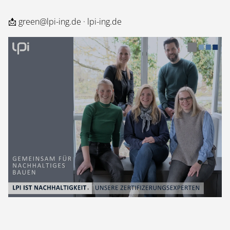
📩
green@lpi-ing.de
·
lpi-ing.de