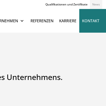
Qualifikationen und Zertifikate
News
Navigation überspringen
RNEHMEN
REFERENZEN
KARRIERE
KONTAKT
des Unternehmens.