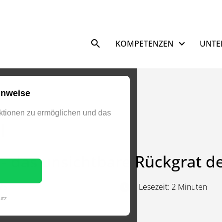
Navigation überspringen
KOMPETENZEN
UNTE
inweise
tionen zu ermöglichen und das
I
 - das unsichtbare Rückgrat 
025
Lesezeit: 2 Minuten
utz