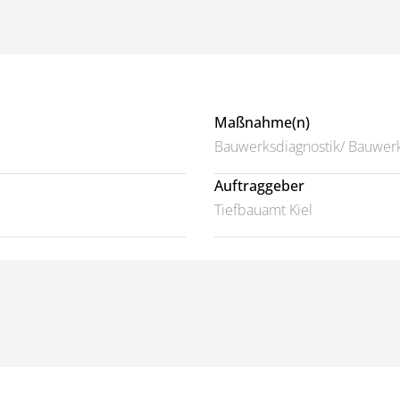
Maßnahme(n)
Bauwerksdiagnostik/ Bauwer
Auftraggeber
Tiefbauamt Kiel