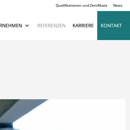
Qualifikationen und Zertifikate
News
Navigation überspringen
RNEHMEN
REFERENZEN
KARRIERE
KONTAKT