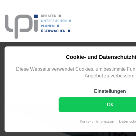
eingeben
Sie befinden sich hier:
Referenzen
Details
Cookie- und Datenschutzh
Diese Webseite verwendet Cookies, um bestimmte Funk
KIEL
Angebot zu verbessern.
Spannstahlentnahme Dre
Einstellungen
Ok
Kontakt
Impressum
Datensch