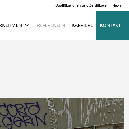
Qualifikationen und Zertifikate
News
Navigation überspringen
RNEHMEN
REFERENZEN
KARRIERE
KONTAKT