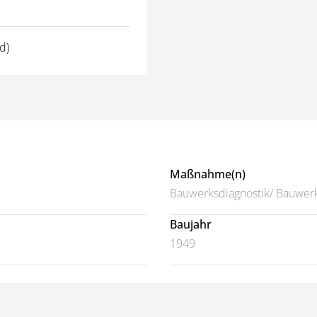
d)
Maßnahme(n)
Bauwerksdiagnostik/ Bauwer
Baujahr
1949