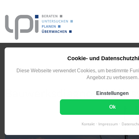
eingeben
Sie befinden sich hier:
Referenzen
Details
Cookie- und Datenschutzh
Diese Webseite verwendet Cookies, um bestimmte Funk
DUISBURG
Angebot zu verbessern.
Bauwerksdiagnostik Was
Einstellungen
Ok
Kontakt
Impressum
Datensch